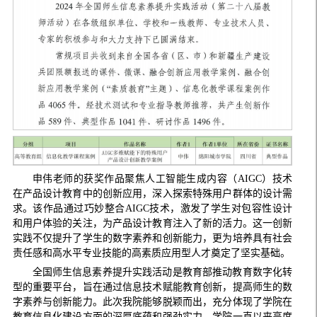
申伟老师的获奖作品聚焦人工智能生成内容（AIGC）技术
在产品设计教育中的创新应用，深入探索特殊用户群体的设计需
求。该作品通过巧妙整合AIGC技术，激发了学生对包容性设计
和用户体验的关注，为产品设计教育注入了新的活力。这一创新
实践不仅提升了学生的数字素养和创新能力，更为培养具有社会
责任感和高水平专业技能的高素质应用型人才奠定了坚实基础。
全国师生信息素养提升实践活动是教育部推动教育数字化转
型的重要平台，旨在通过信息技术赋能教育创新，提高师生的数
字素养与创新能力。此次我院能够脱颖而出，充分体现了学院在
教育信息化建设方面的深厚底蕴和强劲实力。学院一直以来高度