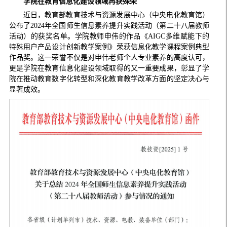
学院在教育信息化建设领域再获殊荣
近日，教育部教育技术与资源发展中心（中央电化教育馆）
公布了2024年全国师生信息素养提升实践活动（第二十八届教师
活动）的获奖名单。学院教师申伟的作品《AIGC多维赋能下的
特殊用户产品设计创新教学案例》荣获信息化教学课程案例典型
作品奖。这一荣誉不仅是对申伟老师个人专业素养的高度认可，
更是学院在教育信息化建设领域取得的又一重要成果，彰显了学
院在推动教育数字化转型和深化教育教学改革方面的坚定决心与
显著成效。